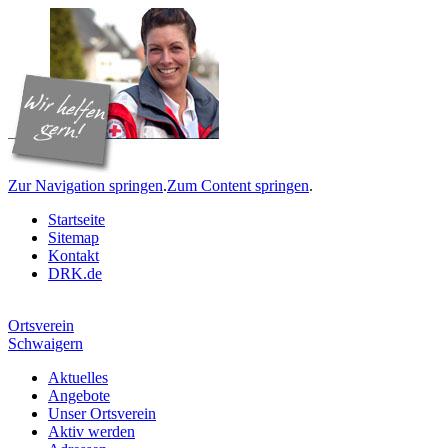
Zur Navigation springen
.
Zum Content springen
.
Startseite
Sitemap
Kontakt
DRK.de
Ortsverein
Schwaigern
Aktuelles
Angebote
Unser Ortsverein
Aktiv werden